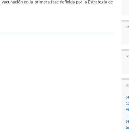
a vacunación en la primera fase definida por la Estrategia de
H
I
ÚL
S
1
A
S
J