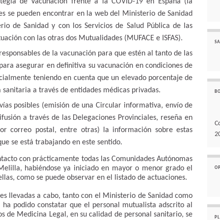
ategia de Vacunación frente a la COVID-19 en España (la
nes se pueden encontrar en la web del Ministerio de Sanidad
erio de Sanidad y con los Servicios de Salud Pública de las
ación con las otras dos Mutualidades (MUFACE e ISFAS).
SA
esponsables de la vacunación para que estén al tanto de las
 para asegurar en definitiva su vacunación en condiciones de
ecialmente teniendo en cuenta que un elevado porcentaje de
a sanitaria a través de entidades médicas privadas.
B
 vías posibles (emisión de una Circular informativa, envío de
fusión a través de las Delegaciones Provinciales, reseña en
C
or correo postal, entre otras) la información sobre estas
2
e se está trabajando en este sentido.
 contacto con prácticamente todas las Comunidades Autónomas
elilla, habiéndose ya iniciado en mayor o menor grado el
O
llas, como se puede observar en el listado de actuaciones.
nes llevadas a cabo, tanto con el Ministerio de Sanidad como
ha podido constatar que el personal mutualista adscrito al
tos de Medicina Legal, en su calidad de personal sanitario, se
P