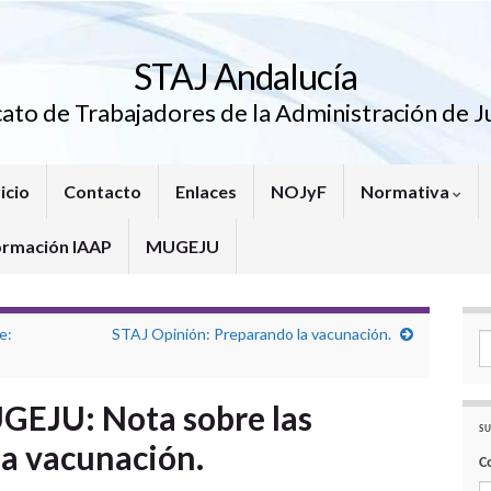
STAJ Andalucía
cato de Trabajadores de la Administración de Ju
icio
Contacto
Enlaces
NOJyF
Normativa
ormación IAAP
MUGEJU
e:
STAJ Opinión: Preparando la vacunación.
Se
GEJU: Nota sobre las
SU
la vacunación.
C