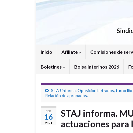
Sindi
Inicio
Afíliate
Comisiones de serv
Boletines
Bolsa Interinos 2026
F
STAJ informa. Oposición Letrados, turno libr
Relación de aprobados.
STAJ informa. MU
FEB
16
actuaciones para 
2021