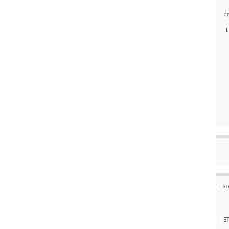
a
L
ST
S