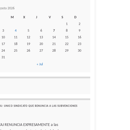
gosto 2026
M
X
J
V
S
D
1
2
3
4
5
6
7
8
9
10
11
12
13
14
15
16
17
18
19
20
21
22
23
24
25
26
27
28
29
30
31
« Jul
AJ: UNICO SINDICATO QUE RENUNCIA A LAS SUBVENCIONES
TAJ RENUNCIA EXPRESAMENTE a las