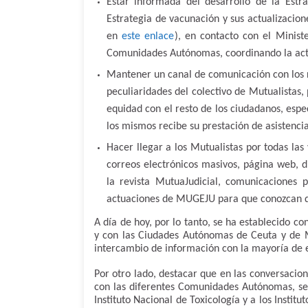
Estar informada del desarrollo de la Estr
Estrategia de vacunación y sus actualizacio
en
este enlace
), en contacto con el Minist
Comunidades Autónomas, coordinando la actu
Mantener un canal de comunicación con los r
peculiaridades del colectivo de Mutualistas,
equidad con el resto de los ciudadanos, esp
los mismos recibe su prestación de asistenci
Hacer llegar a los Mutualistas por todas las
correos electrónicos masivos, página web, di
la revista MutuaJudicial, comunicaciones p
actuaciones de MUGEJU para que conozcan qu
A día de hoy, por lo tanto, se ha establecido
y con las Ciudades Autónomas de Ceuta y de M
intercambio de información con la mayoría de e
Por otro lado, destacar que en las conversacio
con las diferentes Comunidades Autónomas, se 
Instituto Nacional de Toxicología y a los Institu