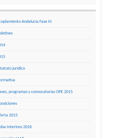
coplamiento Andalucía Fase III
oletines
014
015
statuto jurídico
ormativa
ases, programas y convocatorias OPE 2015
posiciones
ferta 2015
olsa Interinos 2026