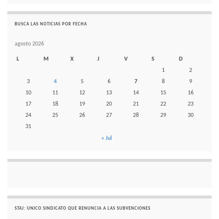
BUSCA LAS NOTICIAS POR FECHA
agosto 2026
L
M
X
J
V
S
D
1
2
3
4
5
6
7
8
9
10
11
12
13
14
15
16
17
18
19
20
21
22
23
24
25
26
27
28
29
30
31
« Jul
STAJ: UNICO SINDICATO QUE RENUNCIA A LAS SUBVENCIONES