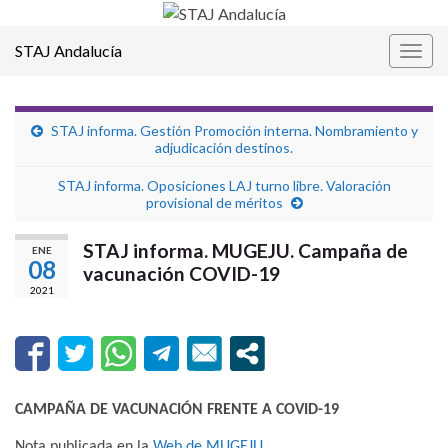
STAJ Andalucía
Alter
la
nave
STAJ informa. Gestión Promoción interna. Nombramiento y
adjudicación destinos.
STAJ informa. Oposiciones LAJ turno libre. Valoración
provisional de méritos
STAJ informa. MUGEJU. Campaña de
ENE
08
vacunación COVID-19
2021
CAMPAÑA DE VACUNACIÓN FRENTE A COVID-19
Nota publicada en la
Web de MUGEJU