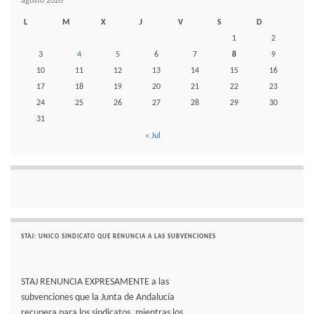
agosto 2026
L
M
X
J
V
S
D
1
2
3
4
5
6
7
8
9
10
11
12
13
14
15
16
17
18
19
20
21
22
23
24
25
26
27
28
29
30
31
« Jul
STAJ: UNICO SINDICATO QUE RENUNCIA A LAS SUBVENCIONES
STAJ RENUNCIA EXPRESAMENTE a las
subvenciones que la Junta de Andalucía
recupera para los sindicatos. mientras los