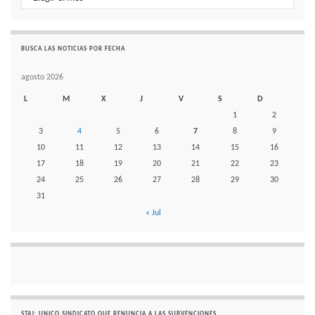
BUSCA LAS NOTICIAS POR FECHA
agosto 2026
L
M
X
J
V
S
D
1
2
3
4
5
6
7
8
9
10
11
12
13
14
15
16
17
18
19
20
21
22
23
24
25
26
27
28
29
30
31
« Jul
STAJ: UNICO SINDICATO QUE RENUNCIA A LAS SUBVENCIONES