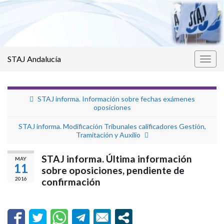
STAJ Andalucía
Alter
la
nave
STAJ informa. Información sobre fechas exámenes
oposiciones
STAJ informa. Modificación Tribunales calificadores Gestión,
Tramitación y Auxilio
STAJ informa. Última información
MAY
11
sobre oposiciones, pendiente de
2016
confirmación