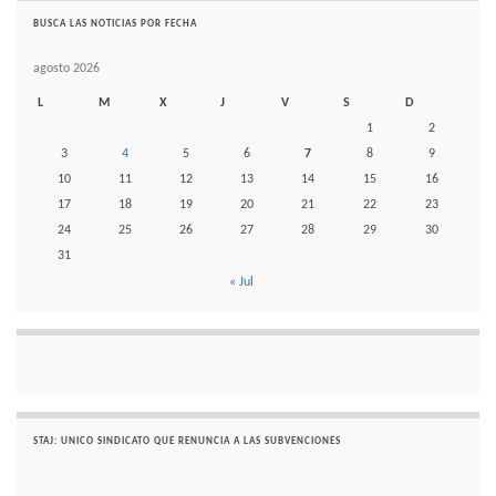
BUSCA LAS NOTICIAS POR FECHA
agosto 2026
L
M
X
J
V
S
D
1
2
3
4
5
6
7
8
9
10
11
12
13
14
15
16
17
18
19
20
21
22
23
24
25
26
27
28
29
30
31
« Jul
STAJ: UNICO SINDICATO QUE RENUNCIA A LAS SUBVENCIONES