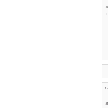
a
L
ST
S