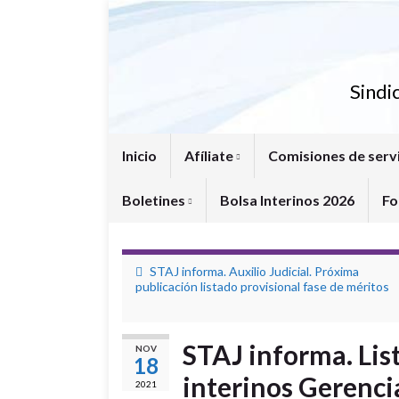
Sindi
Inicio
Afíliate
Comisiones de serv
Boletines
Bolsa Interinos 2026
Fo
STAJ informa. Auxilio Judicial. Próxima
publicación listado provisional fase de méritos
STAJ informa. Lis
NOV
18
interinos Gerenci
2021