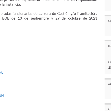
dos provisionales, deberán acompañar a la correspondiente
 la instancia.
mbradas funcionarias de carrera de Gestión y/o Tramitación,
 el BOE de 13 de septiembre y 29 de octubre de 2021
SA
B
C
2
ON
O
ON
P