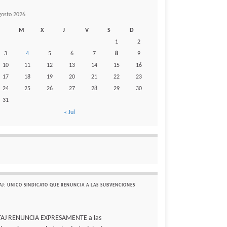
gosto 2026
M
X
J
V
S
D
1
2
3
4
5
6
7
8
9
10
11
12
13
14
15
16
17
18
19
20
21
22
23
24
25
26
27
28
29
30
31
« Jul
AJ: UNICO SINDICATO QUE RENUNCIA A LAS SUBVENCIONES
TAJ RENUNCIA EXPRESAMENTE a las