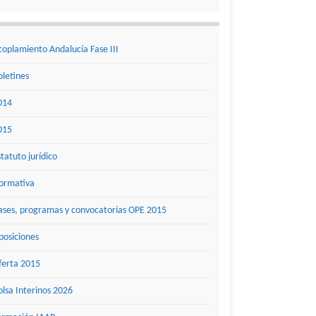
coplamiento Andalucía Fase III
oletines
014
015
statuto jurídico
ormativa
ases, programas y convocatorias OPE 2015
posiciones
ferta 2015
olsa Interinos 2026