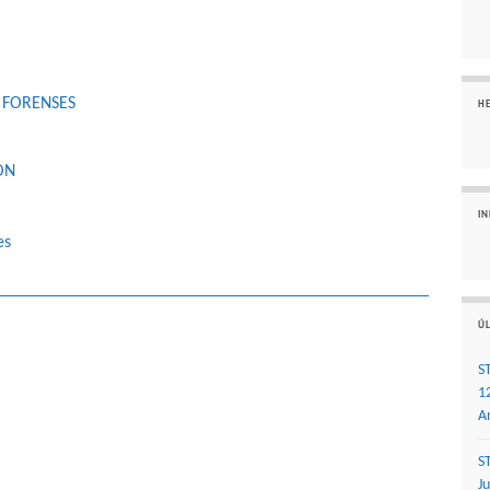
 FORENSES
H
ON
I
es
ÚL
S
1
A
S
J