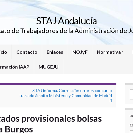
STAJ Andalucía
cato de Trabajadores de la Administración de Ju
icio
Contacto
Enlaces
NOJyF
Normativa
rmación IAAP
MUGEJU
STAJ informa. Corrección errores concurso
Se
traslado ámbito Ministerio y Comunidad de Madrid
tados provisionales bolsas
SU
C
a Burgos