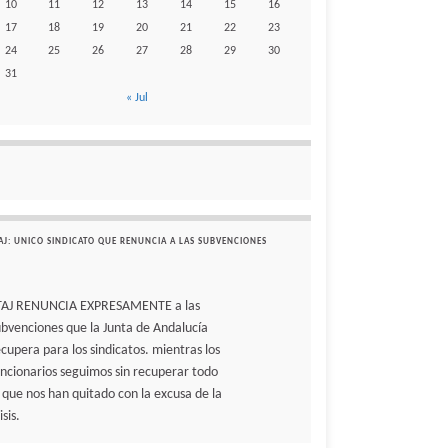
10
11
12
13
14
15
16
17
18
19
20
21
22
23
24
25
26
27
28
29
30
31
« Jul
AJ: UNICO SINDICATO QUE RENUNCIA A LAS SUBVENCIONES
TAJ RENUNCIA EXPRESAMENTE a las
ubvenciones que la Junta de Andalucía
ecupera para los sindicatos. mientras los
uncionarios seguimos sin recuperar todo
o que nos han quitado con la excusa de la
isis.