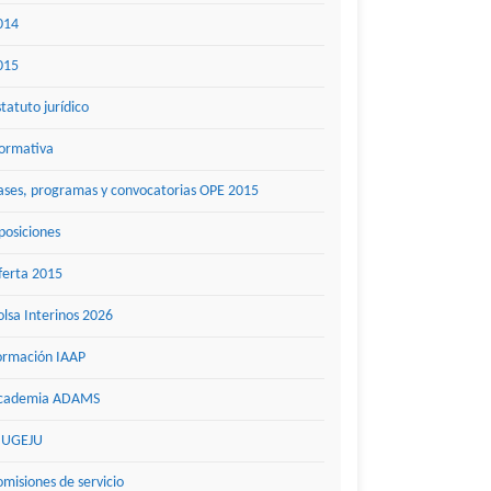
014
015
statuto jurídico
ormativa
ases, programas y convocatorias OPE 2015
posiciones
ferta 2015
olsa Interinos 2026
ormación IAAP
cademia ADAMS
UGEJU
omisiones de servicio