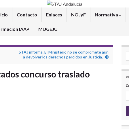
icio
Contacto
Enlaces
NOJyF
Normativa
ormación IAAP
MUGEJU
STAJ informa. El Ministerio no se compromete aún
Se
a devolver los derechos perdidos en Justicia.
tados concurso traslado
SU
C