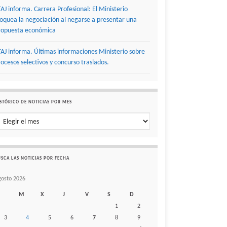
TAJ informa. Carrera Profesional: El Ministerio
loquea la negociación al negarse a presentar una
ropuesta económica
TAJ informa. Últimas informaciones Ministerio sobre
rocesos selectivos y concurso traslados.
STÓRICO DE NOTICIAS POR MES
stórico de noticias por mes
SCA LAS NOTICIAS POR FECHA
gosto 2026
M
X
J
V
S
D
1
2
3
4
5
6
7
8
9