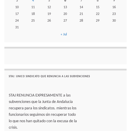
3
4
5
6
7
8
9
10
11
12
13
14
15
16
17
18
19
20
21
22
23
24
25
26
27
28
29
30
31
« Jul
STAJ: UNICO SINDICATO QUE RENUNCIA A LAS SUBVENCIONES
STAJ RENUNCIA EXPRESAMENTE a las
subvenciones que la Junta de Andalucía
recupera para los sindicatos. mientras los
funcionarios seguimos sin recuperar todo
lo que nos han quitado con la excusa de la
crisis.