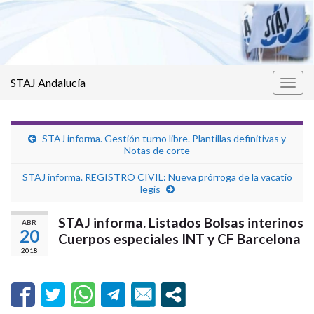
STAJ Andalucía
Alter
la
nave
STAJ informa. Gestión turno libre. Plantillas definitivas y
Notas de corte
STAJ informa. REGISTRO CIVIL: Nueva prórroga de la vacatio
legis
STAJ informa. Listados Bolsas interinos
ABR
20
Cuerpos especiales INT y CF Barcelona
2018