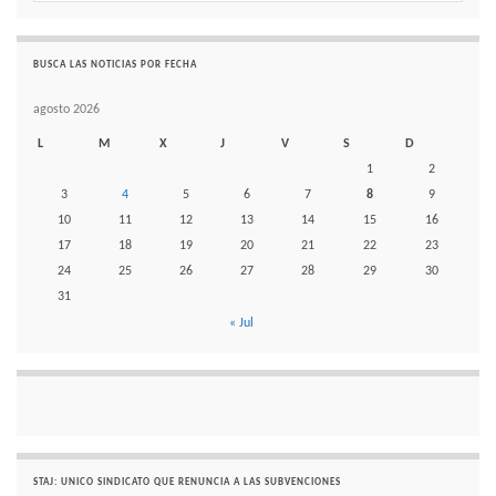
BUSCA LAS NOTICIAS POR FECHA
agosto 2026
L
M
X
J
V
S
D
1
2
3
4
5
6
7
8
9
10
11
12
13
14
15
16
17
18
19
20
21
22
23
24
25
26
27
28
29
30
31
« Jul
STAJ: UNICO SINDICATO QUE RENUNCIA A LAS SUBVENCIONES