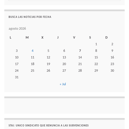
BUSCA LAS NOTICIAS POR FECHA
agosto 2026
L
M
X
J
V
S
D
1
2
3
4
5
6
7
8
9
10
11
12
13
14
15
16
17
18
19
20
21
22
23
24
25
26
27
28
29
30
31
« Jul
STAJ: UNICO SINDICATO QUE RENUNCIA A LAS SUBVENCIONES