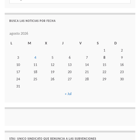
BUSCA LAS NOTICIAS POR FECHA
agosto 2026
L
M
X
J
V
S
D
1
2
3
4
5
6
7
8
9
10
11
12
13
14
15
16
17
18
19
20
21
22
23
24
25
26
27
28
29
30
31
« Jul
STAJ: UNICO SINDICATO QUE RENUNCIA A LAS SUBVENCIONES