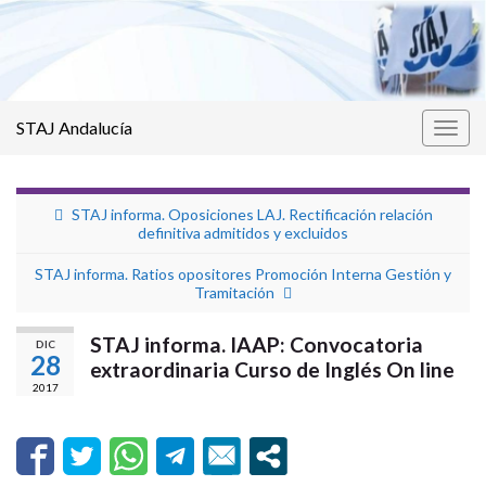
STAJ Andalucía
Alter
la
nave
STAJ informa. Oposiciones LAJ. Rectificación relación
definitiva admitidos y excluidos
STAJ informa. Ratios opositores Promoción Interna Gestión y
Tramitación
STAJ informa. IAAP: Convocatoria
DIC
28
extraordinaria Curso de Inglés On line
2017