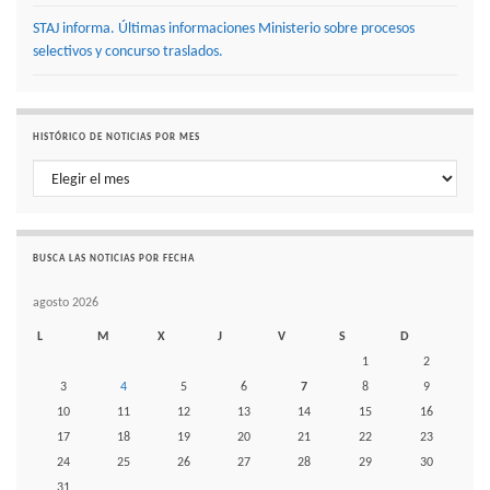
STAJ informa. Últimas informaciones Ministerio sobre procesos
selectivos y concurso traslados.
HISTÓRICO DE NOTICIAS POR MES
Histórico de noticias por mes
BUSCA LAS NOTICIAS POR FECHA
agosto 2026
L
M
X
J
V
S
D
1
2
3
4
5
6
7
8
9
10
11
12
13
14
15
16
17
18
19
20
21
22
23
24
25
26
27
28
29
30
31