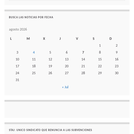
BUSCA LAS NOTICIAS POR FECHA
agosto 2026
L
M
X
J
V
S
D
1
2
3
4
5
6
7
8
9
10
11
12
13
14
15
16
17
18
19
20
21
22
23
24
25
26
27
28
29
30
31
« Jul
STAJ: UNICO SINDICATO QUE RENUNCIA A LAS SUBVENCIONES