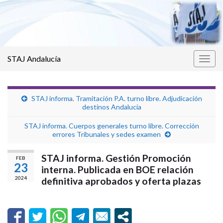
STAJ Andalucía
Alter
la
nave
STAJ informa. Tramitación P.A. turno libre. Adjudicación
destinos Andalucía
STAJ informa. Cuerpos generales turno libre. Corrección
errores Tribunales y sedes examen
STAJ informa. Gestión Promoción
FEB
23
interna. Publicada en BOE relación
2024
definitiva aprobados y oferta plazas