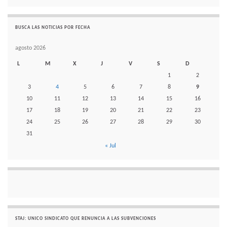
BUSCA LAS NOTICIAS POR FECHA
agosto 2026
L
M
X
J
V
S
D
1
2
3
4
5
6
7
8
9
10
11
12
13
14
15
16
17
18
19
20
21
22
23
24
25
26
27
28
29
30
31
« Jul
STAJ: UNICO SINDICATO QUE RENUNCIA A LAS SUBVENCIONES