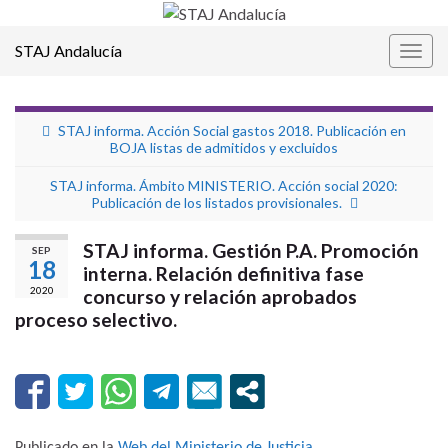
STAJ Andalucía
Alter
la
nave
STAJ informa. Acción Social gastos 2018. Publicación en
BOJA listas de admitidos y excluidos
STAJ informa. Ámbito MINISTERIO. Acción social 2020:
Publicación de los listados provisionales.
STAJ informa. Gestión P.A. Promoción
SEP
18
interna. Relación definitiva fase
2020
concurso y relación aprobados
proceso selectivo.
Publicado en la
Web del Ministerio de Justicia