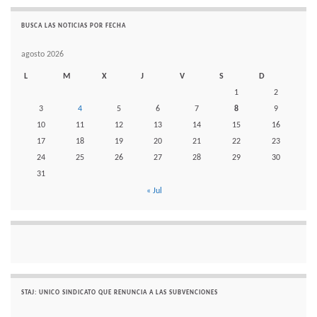
BUSCA LAS NOTICIAS POR FECHA
agosto 2026
L
M
X
J
V
S
D
1
2
3
4
5
6
7
8
9
10
11
12
13
14
15
16
17
18
19
20
21
22
23
24
25
26
27
28
29
30
31
« Jul
STAJ: UNICO SINDICATO QUE RENUNCIA A LAS SUBVENCIONES