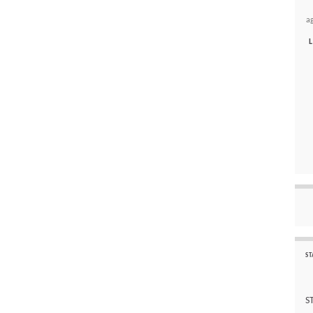
a
L
ST
S