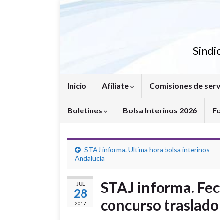
Sindi
Inicio
Afíliate
Comisiones de serv
Boletines
Bolsa Interinos 2026
F
STAJ informa. Ultima hora bolsa interinos
Andalucía
STAJ informa. Fec
JUL
28
concurso traslado
2017