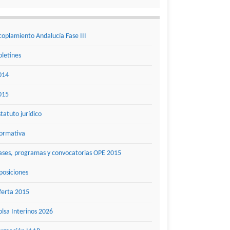
coplamiento Andalucía Fase III
oletines
014
015
statuto jurídico
ormativa
ases, programas y convocatorias OPE 2015
posiciones
ferta 2015
olsa Interinos 2026