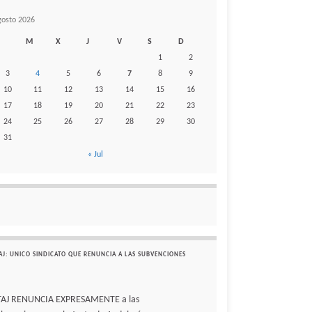
gosto 2026
M
X
J
V
S
D
1
2
3
4
5
6
7
8
9
10
11
12
13
14
15
16
17
18
19
20
21
22
23
24
25
26
27
28
29
30
31
« Jul
AJ: UNICO SINDICATO QUE RENUNCIA A LAS SUBVENCIONES
TAJ RENUNCIA EXPRESAMENTE a las