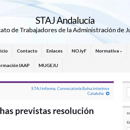
STAJ Andalucía
cato de Trabajadores de la Administración de Ju
icio
Contacto
Enlaces
NOJyF
Normativa
ormación IAAP
MUGEJU
STAJ informa. Convocatoria Bolsa interinos
Se
Cataluña
has previstas resolución
SU
C