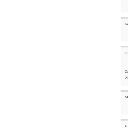
SA
B
C
2
O
P