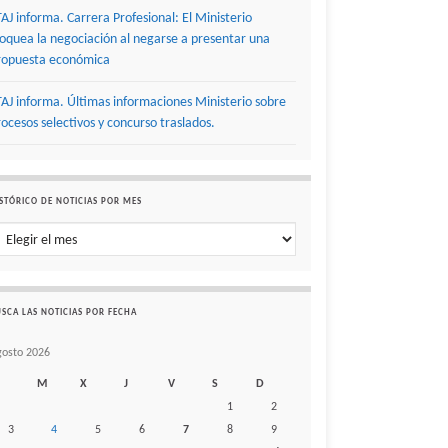
TAJ informa. Carrera Profesional: El Ministerio
loquea la negociación al negarse a presentar una
ropuesta económica
TAJ informa. Últimas informaciones Ministerio sobre
rocesos selectivos y concurso traslados.
STÓRICO DE NOTICIAS POR MES
stórico de noticias por mes
SCA LAS NOTICIAS POR FECHA
gosto 2026
M
X
J
V
S
D
1
2
3
4
5
6
7
8
9