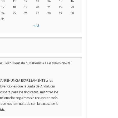
10
11
12
13
14
15
16
17
18
19
20
21
22
23
24
25
26
27
28
29
30
31
« Jul
AJ: UNICO SINDICATO QUE RENUNCIA A LAS SUBVENCIONES
TAJ RENUNCIA EXPRESAMENTE a las
ubvenciones que la Junta de Andalucía
ecupera para los sindicatos. mientras los
uncionarios seguimos sin recuperar todo
o que nos han quitado con la excusa de la
isis.