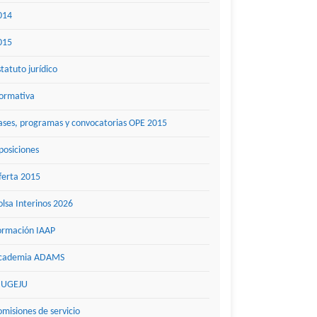
014
015
statuto jurídico
ormativa
ases, programas y convocatorias OPE 2015
posiciones
ferta 2015
olsa Interinos 2026
ormación IAAP
cademia ADAMS
UGEJU
omisiones de servicio