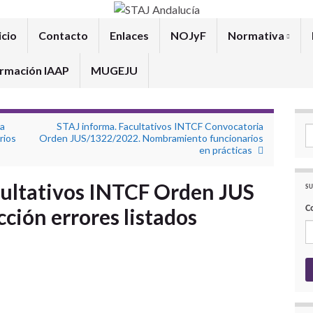
icio
Contacto
Enlaces
NOJyF
Normativa
rmación IAAP
MUGEJU
ia
STAJ informa. Facultativos INTCF Convocatoria
Se
rios
Orden JUS/1322/2022. Nombramiento funcionarios
en prácticas
cultativos INTCF Orden JUS
SU
C
ción errores listados