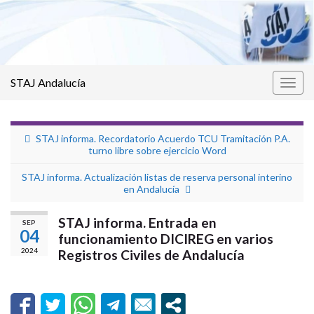
STAJ Andalucía
Alter
la
nave
STAJ informa. Recordatorio Acuerdo TCU Tramitación P.A.
turno libre sobre ejercicio Word
STAJ informa. Actualización listas de reserva personal interino
en Andalucía
STAJ informa. Entrada en
SEP
04
funcionamiento DICIREG en varios
2024
Registros Civiles de Andalucía