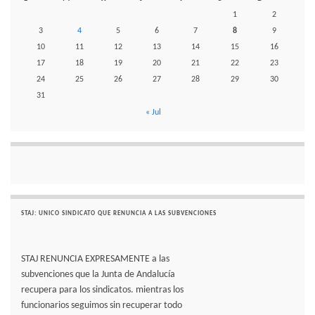
1
2
3
4
5
6
7
8
9
10
11
12
13
14
15
16
17
18
19
20
21
22
23
24
25
26
27
28
29
30
31
« Jul
STAJ: UNICO SINDICATO QUE RENUNCIA A LAS SUBVENCIONES
STAJ RENUNCIA EXPRESAMENTE a las
subvenciones que la Junta de Andalucía
recupera para los sindicatos. mientras los
funcionarios seguimos sin recuperar todo