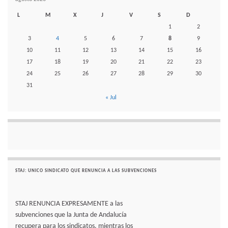
L
M
X
J
V
S
D
1
2
3
4
5
6
7
8
9
10
11
12
13
14
15
16
17
18
19
20
21
22
23
24
25
26
27
28
29
30
31
« Jul
STAJ: UNICO SINDICATO QUE RENUNCIA A LAS SUBVENCIONES
STAJ RENUNCIA EXPRESAMENTE a las
subvenciones que la Junta de Andalucía
recupera para los sindicatos. mientras los