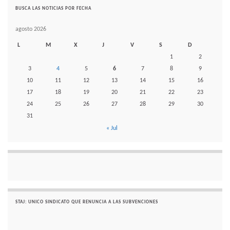
BUSCA LAS NOTICIAS POR FECHA
agosto 2026
L
M
X
J
V
S
D
1
2
3
4
5
6
7
8
9
10
11
12
13
14
15
16
17
18
19
20
21
22
23
24
25
26
27
28
29
30
31
« Jul
STAJ: UNICO SINDICATO QUE RENUNCIA A LAS SUBVENCIONES