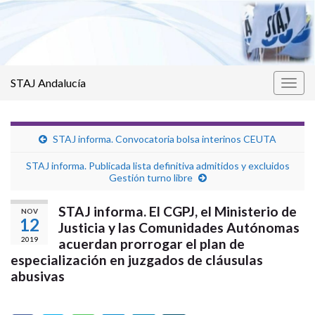
STAJ Andalucía
Alter
la
nave
STAJ informa. Convocatoria bolsa interinos CEUTA
STAJ informa. Publicada lista definitiva admitidos y excluidos
Gestión turno libre
STAJ informa. El CGPJ, el Ministerio de
NOV
12
Justicia y las Comunidades Autónomas
2019
acuerdan prorrogar el plan de
especialización en juzgados de cláusulas
abusivas