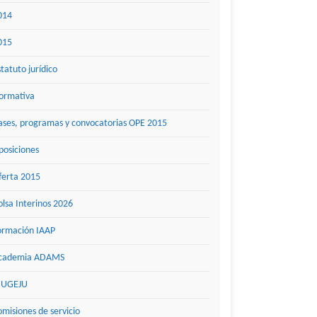
014
015
statuto jurídico
ormativa
ases, programas y convocatorias OPE 2015
posiciones
ferta 2015
olsa Interinos 2026
ormación IAAP
cademia ADAMS
UGEJU
omisiones de servicio