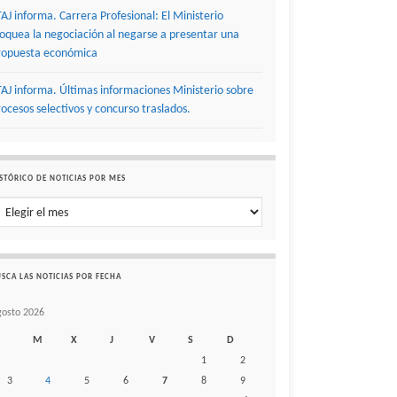
TAJ informa. Carrera Profesional: El Ministerio
loquea la negociación al negarse a presentar una
ropuesta económica
TAJ informa. Últimas informaciones Ministerio sobre
rocesos selectivos y concurso traslados.
STÓRICO DE NOTICIAS POR MES
stórico de noticias por mes
SCA LAS NOTICIAS POR FECHA
gosto 2026
M
X
J
V
S
D
1
2
3
4
5
6
7
8
9