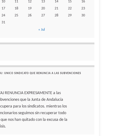
10
11
12
13
14
15
16
17
18
19
20
21
22
23
24
25
26
27
28
29
30
31
« Jul
AJ: UNICO SINDICATO QUE RENUNCIA A LAS SUBVENCIONES
TAJ RENUNCIA EXPRESAMENTE a las
ubvenciones que la Junta de Andalucía
ecupera para los sindicatos. mientras los
uncionarios seguimos sin recuperar todo
o que nos han quitado con la excusa de la
isis.