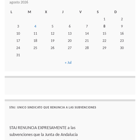
agosto 2026
L
M
X
J
V
S
D
1
2
3
4
5
6
7
8
9
10
11
12
13
14
15
16
17
18
19
20
21
22
23
24
25
26
27
28
29
30
31
« Jul
STAJ: UNICO SINDICATO QUE RENUNCIA A LAS SUBVENCIONES
STAJ RENUNCIA EXPRESAMENTE a las
subvenciones que la Junta de Andalucía