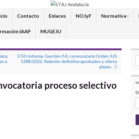
icio
Contacto
Enlaces
NOJyF
Normativa
rmación IAAP
MUGEJU
iata
STAJ informa. Gestión P.A. convocatoria Orden JUS
Se
as a
1288/2022. Relación definitiva aprobados y oferta
plazas.
vocatoria proceso selectivo
SU
C