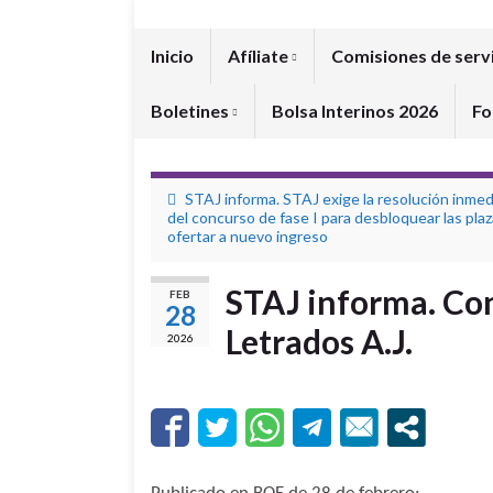
Inicio
Afíliate
Comisiones de serv
Boletines
Bolsa Interinos 2026
Fo
STAJ informa. STAJ exige la resolución inmed
del concurso de fase I para desbloquear las plaz
ofertar a nuevo ingreso
STAJ informa. Con
FEB
28
Letrados A.J.
2026