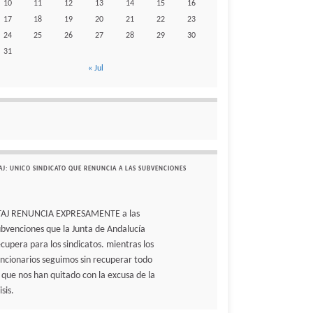
10
11
12
13
14
15
16
17
18
19
20
21
22
23
24
25
26
27
28
29
30
31
« Jul
AJ: UNICO SINDICATO QUE RENUNCIA A LAS SUBVENCIONES
TAJ RENUNCIA EXPRESAMENTE a las
ubvenciones que la Junta de Andalucía
ecupera para los sindicatos. mientras los
uncionarios seguimos sin recuperar todo
o que nos han quitado con la excusa de la
isis.