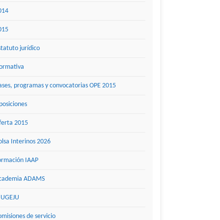
014
015
statuto jurídico
ormativa
ases, programas y convocatorias OPE 2015
posiciones
ferta 2015
olsa Interinos 2026
ormación IAAP
cademia ADAMS
UGEJU
omisiones de servicio