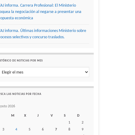
TAJ informa. Carrera Profesional: El Ministerio
loquea la negociación al negarse a presentar una
ropuesta económica
TAJ informa. Últimas informaciones Ministerio sobre
rocesos selectivos y concurso traslados.
STÓRICO DE NOTICIAS POR MES
stórico de noticias por mes
SCA LAS NOTICIAS POR FECHA
gosto 2026
M
X
J
V
S
D
1
2
3
4
5
6
7
8
9