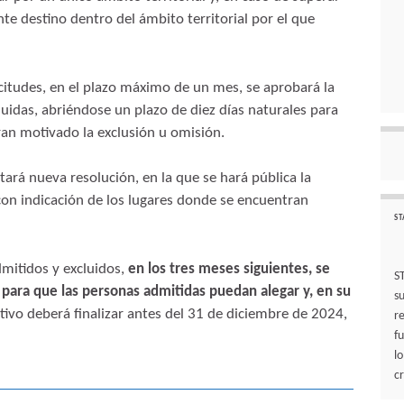
te destino dentro del ámbito territorial por el que
icitudes, en el plazo máximo de un mes, se aprobará la
luidas, abriéndose un plazo de diez días naturales para
ran motivado la exclusión u omisión.
tará nueva resolución, en la que se hará pública la
 con indicación de los lugares donde se encuentran
ST
admitidos y excluidos,
en los tres meses siguientes, se
S
ara que las personas admitidas puedan alegar y, en su
s
ctivo deberá finalizar antes del 31 de diciembre de 2024,
r
f
l
cr