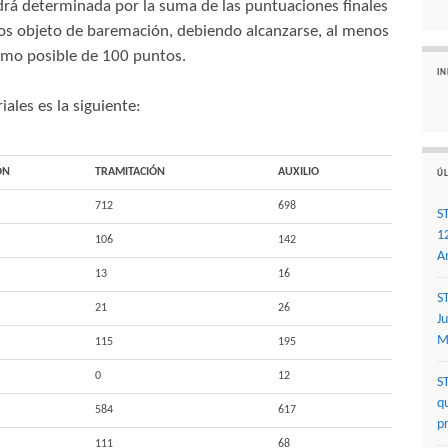
endrá determinada por la suma de las puntuaciones finales
tos objeto de baremación, debiendo alcanzarse, al menos
imo posible de 100 puntos.
I
iales es la siguiente:
ÓN
TRAMITACIÓN
AUXILIO
ÚL
712
698
S
1
106
142
A
13
16
S
21
26
J
M
115
195
0
12
S
q
584
617
p
111
68