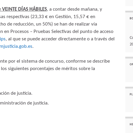
de VEINTE DÍAS HÁBILES
, a contar desde mañana, y
sas respectivas (23,33 € en Gestión, 15,57 € en
B
cho de reducción, un 50%) se han de realizar vía
ción en Procesos – Pruebas Selectivas del punto de acceso
C
ips
, al que se puede acceder directamente o a través del
2
justicia.gob.es
.
ente por el sistema de concurso, conforme se describe
O
on los siguientes porcentajes de méritos sobre la
ción de justicia.
P
inistración de justicia.
H