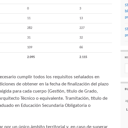
S
0
3
b
p
11
13
282
227
S
p
31
32
109
66
2.095
2.115
HI
Hi
necesario cumplir todos los requisitos señalados en
iciones de obtener en la fecha de finalización del plazo
BU
exigida para cada cuerpo (Gestión, título de Grado,
rquitecto Técnico o equivalente. Tramitación, título de
a
Graduado en Educación Secundaria Obligatoria o
L
r por un único ámbito territorial y, en caso de superar