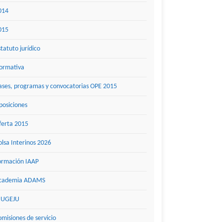
014
015
statuto jurídico
ormativa
ases, programas y convocatorias OPE 2015
posiciones
ferta 2015
olsa Interinos 2026
ormación IAAP
cademia ADAMS
UGEJU
omisiones de servicio