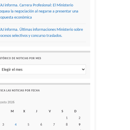
TAJ informa. Carrera Profesional: El Ministerio
loquea la negociación al negarse a presentar una
ropuesta económica
TAJ informa. Últimas informaciones Ministerio sobre
rocesos selectivos y concurso traslados.
STÓRICO DE NOTICIAS POR MES
stórico de noticias por mes
SCA LAS NOTICIAS POR FECHA
gosto 2026
M
X
J
V
S
D
1
2
3
4
5
6
7
8
9