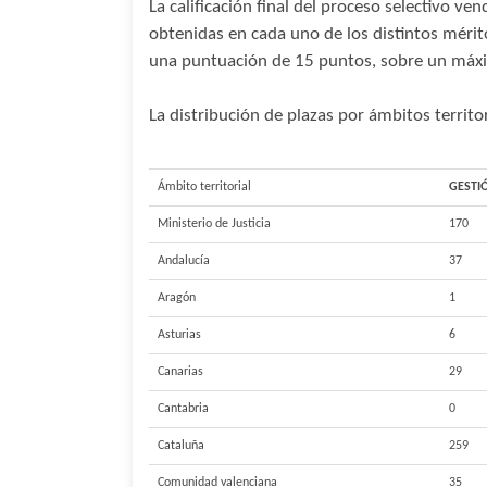
La calificación final del proceso selectivo v
obtenidas en cada uno de los distintos méri
una puntuación de 15 puntos, sobre un máx
La distribución de plazas por ámbitos territor
Ámbito territorial
GESTI
Ministerio de Justicia
170
Andalucía
37
Aragón
1
Asturias
6
Canarias
29
Cantabria
0
Cataluña
259
Comunidad valenciana
35