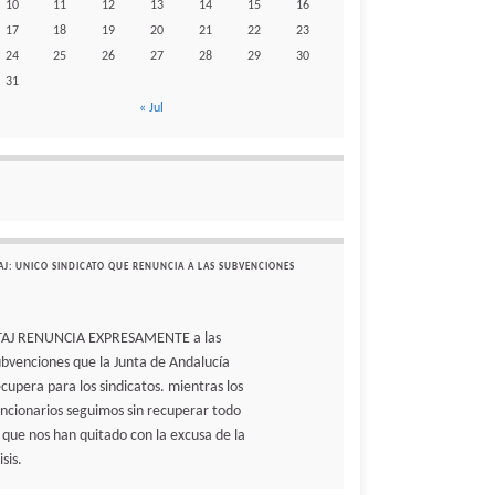
10
11
12
13
14
15
16
17
18
19
20
21
22
23
24
25
26
27
28
29
30
31
« Jul
AJ: UNICO SINDICATO QUE RENUNCIA A LAS SUBVENCIONES
TAJ RENUNCIA EXPRESAMENTE a las
ubvenciones que la Junta de Andalucía
ecupera para los sindicatos. mientras los
uncionarios seguimos sin recuperar todo
o que nos han quitado con la excusa de la
isis.