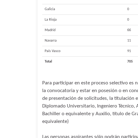
Galicia
0
La Rioja
0
Madrid
66
Navarra
11
País Vasco
91
Total
705
Para participar en este proceso selectivo es 
la convocatoria y estar en posesión o en cond
de presentación de solicitudes, la titulación 
Diplomado Universitario, Ingeniero Técnico, A
Bachiller o equivalente y Auxilio, título de 
equivalente)
Las personas aspirantes sólo podrán participa