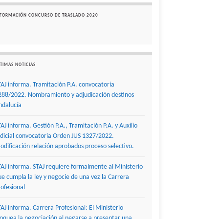
NFORMACIÓN CONCURSO DE TRASLADO 2020
TIMAS NOTICIAS
TAJ informa. Tramitación P.A. convocatoria
288/2022. Nombramiento y adjudicación destinos
ndalucía
TAJ informa. Gestión P.A., Tramitación P.A. y Auxilio
udicial convocatoria Orden JUS 1327/2022.
odificación relación aprobados proceso selectivo.
TAJ informa. STAJ requiere formalmente al Ministerio
ue cumpla la ley y negocie de una vez la Carrera
rofesional
TAJ informa. Carrera Profesional: El Ministerio
loquea la negociación al negarse a presentar una