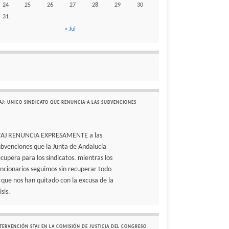
24
25
26
27
28
29
30
31
« Jul
AJ: UNICO SINDICATO QUE RENUNCIA A LAS SUBVENCIONES
TAJ RENUNCIA EXPRESAMENTE a las
ubvenciones que la Junta de Andalucía
ecupera para los sindicatos. mientras los
uncionarios seguimos sin recuperar todo
o que nos han quitado con la excusa de la
isis.
TERVENCIÓN STAJ EN LA COMISIÓN DE JUSTICIA DEL CONGRESO