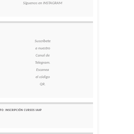
Síguenos en INSTAGRAM
Suscríbete
a nuestro
Canal de
Telegram.
Escanea
el código
QR.
FO: INSCRIPCIÓN CURSOS IAAP