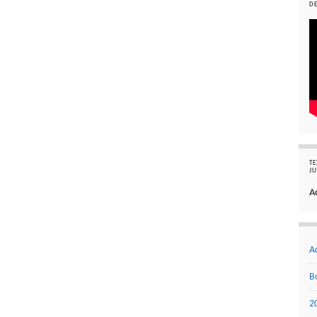
DE
TE
JU
A
A
B
2