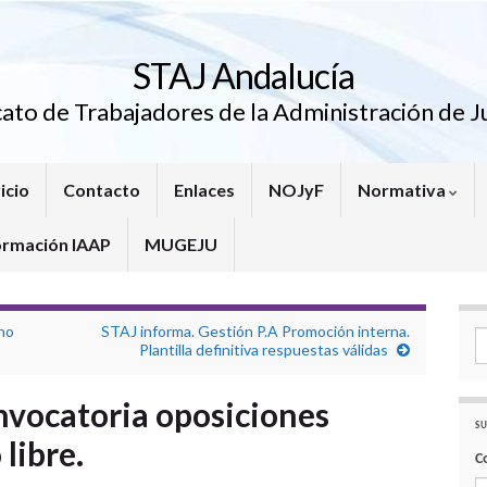
STAJ Andalucía
cato de Trabajadores de la Administración de Ju
icio
Contacto
Enlaces
NOJyF
Normativa
ormación IAAP
MUGEJU
rno
STAJ informa. Gestión P.A Promoción interna.
Se
Plantilla definitiva respuestas válidas
nvocatoria oposiciones
SU
 libre.
C