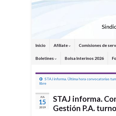
Sindi
Inicio
Afíliate
Comisiones de serv
Boletines
Bolsa Interinos 2026
F
STAJ informa. Última hora convocatorias tu
libre
STAJ informa. Co
JUL
15
Gestión P.A. turno
2019