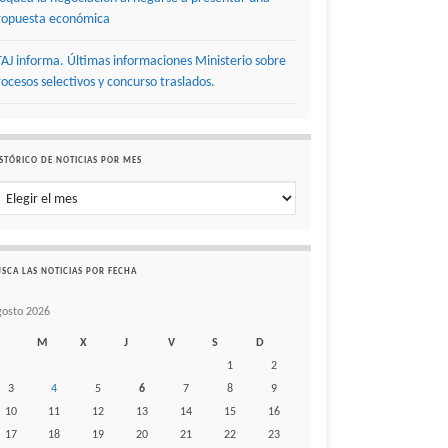
ropuesta económica
TAJ informa. Últimas informaciones Ministerio sobre
rocesos selectivos y concurso traslados.
STÓRICO DE NOTICIAS POR MES
stórico de noticias por mes
SCA LAS NOTICIAS POR FECHA
gosto 2026
M
X
J
V
S
D
1
2
3
4
5
6
7
8
9
10
11
12
13
14
15
16
17
18
19
20
21
22
23