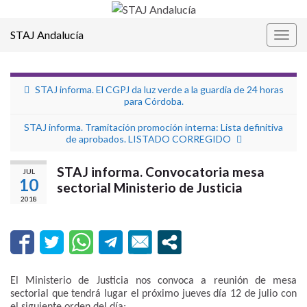
STAJ Andalucía
Alter
la
nave
STAJ informa. El CGPJ da luz verde a la guardia de 24 horas
para Córdoba.
STAJ informa. Tramitación promoción interna: Lista definitiva
de aprobados. LISTADO CORREGIDO
STAJ informa. Convocatoria mesa
JUL
10
sectorial Ministerio de Justicia
2018
El Ministerio de Justicia nos convoca a reunión de mesa
sectorial que tendrá lugar el próximo jueves día 12 de julio con
el siguiente orden del día: