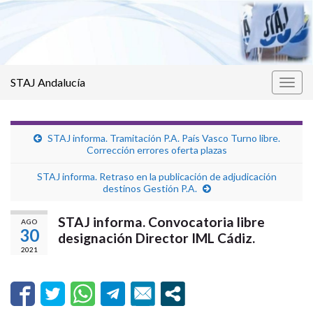
STAJ Andalucía
Alter
la
nave
STAJ informa. Tramitación P.A. País Vasco Turno libre.
Corrección errores oferta plazas
STAJ informa. Retraso en la publicación de adjudicación
destinos Gestión P.A.
STAJ informa. Convocatoria libre
AGO
30
designación Director IML Cádiz.
2021