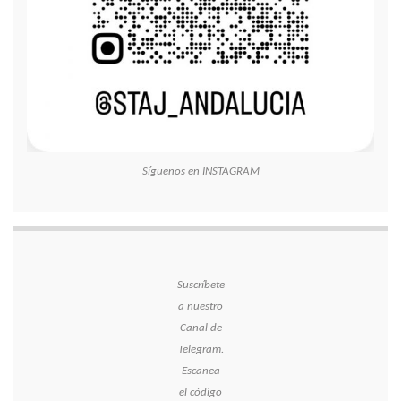
Síguenos en INSTAGRAM
Suscríbete
a nuestro
Canal de
Telegram.
Escanea
el código