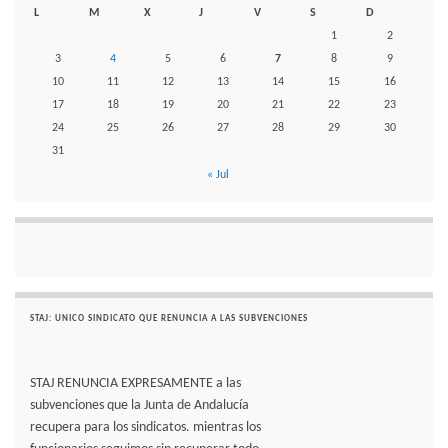
L
M
X
J
V
S
D
1
2
3
4
5
6
7
8
9
10
11
12
13
14
15
16
17
18
19
20
21
22
23
24
25
26
27
28
29
30
31
« Jul
STAJ: UNICO SINDICATO QUE RENUNCIA A LAS SUBVENCIONES
STAJ RENUNCIA EXPRESAMENTE a las
subvenciones que la Junta de Andalucía
recupera para los sindicatos. mientras los