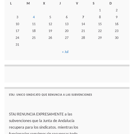
L
M
X
J
V
S
D
1
2
3
4
5
6
7
8
9
10
11
12
13
14
15
16
17
18
19
20
21
22
23
24
25
26
27
28
29
30
31
« Jul
STAJ: UNICO SINDICATO QUE RENUNCIA A LAS SUBVENCIONES
STAJ RENUNCIA EXPRESAMENTE a las
subvenciones que la Junta de Andalucía
recupera para los sindicatos. mientras los