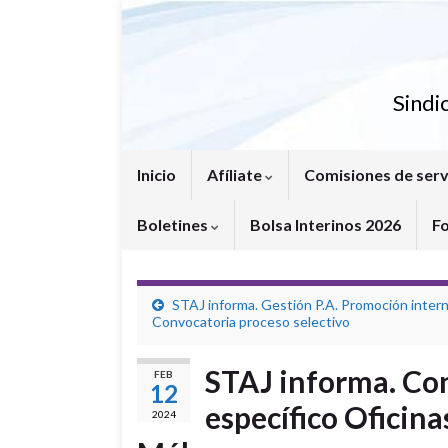
Sindi
Inicio
Afíliate
Comisiones de serv
Boletines
Bolsa Interinos 2026
F
STAJ informa. Gestión P.A. Promoción intern
Convocatoria proceso selectivo
STAJ informa. Co
FEB
12
específico Oficinas
2024