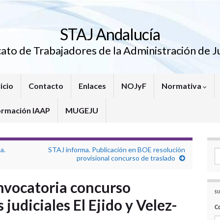
STAJ Andalucía
cato de Trabajadores de la Administración de Ju
icio
Contacto
Enlaces
NOJyF
Normativa
ormación IAAP
MUGEJU
a.
STAJ informa. Publicación en BOE resolución
Se
provisional concurso de traslado
nvocatoria concurso
SU
 judiciales El Ejido y Velez-
C