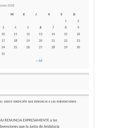
gosto 2026
M
X
J
V
S
D
1
2
3
4
5
6
7
8
9
10
11
12
13
14
15
16
17
18
19
20
21
22
23
24
25
26
27
28
29
30
31
« Jul
AJ: UNICO SINDICATO QUE RENUNCIA A LAS SUBVENCIONES
TAJ RENUNCIA EXPRESAMENTE a las
ubvenciones que la Junta de Andalucía