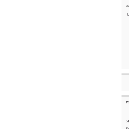
a
L
ST
S
s