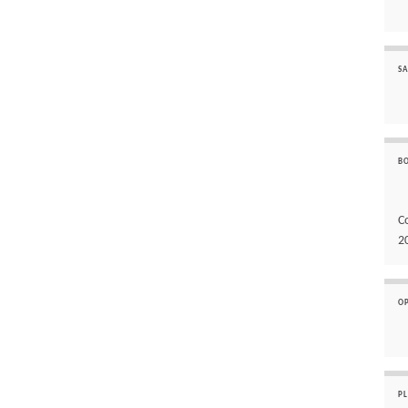
SA
B
C
2
O
P