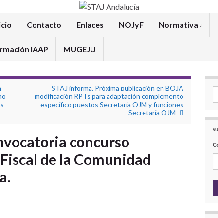
icio
Contacto
Enlaces
NOJyF
Normativa
rmación IAAP
MUGEJU
n
STAJ informa. Próxima publicación en BOJA
Se
no
modificación RPTs para adaptación complemento
as
específico puestos Secretaría OJM y funciones
Secretaría OJM
SU
nvocatoria concurso
C
 Fiscal de la Comunidad
a.