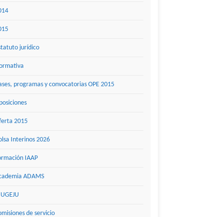
014
015
statuto jurídico
ormativa
ases, programas y convocatorias OPE 2015
posiciones
ferta 2015
olsa Interinos 2026
ormación IAAP
cademia ADAMS
UGEJU
omisiones de servicio