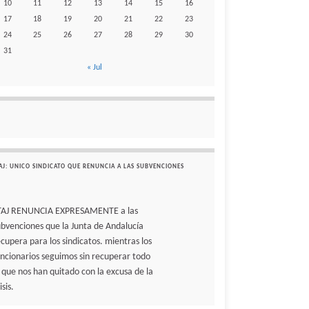
10
11
12
13
14
15
16
17
18
19
20
21
22
23
24
25
26
27
28
29
30
31
« Jul
AJ: UNICO SINDICATO QUE RENUNCIA A LAS SUBVENCIONES
TAJ RENUNCIA EXPRESAMENTE a las
ubvenciones que la Junta de Andalucía
ecupera para los sindicatos. mientras los
uncionarios seguimos sin recuperar todo
o que nos han quitado con la excusa de la
isis.