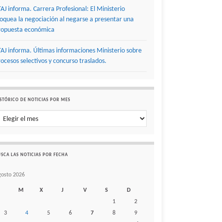
TAJ informa. Carrera Profesional: El Ministerio
loquea la negociación al negarse a presentar una
ropuesta económica
TAJ informa. Últimas informaciones Ministerio sobre
rocesos selectivos y concurso traslados.
STÓRICO DE NOTICIAS POR MES
stórico de noticias por mes
SCA LAS NOTICIAS POR FECHA
gosto 2026
M
X
J
V
S
D
1
2
3
4
5
6
7
8
9