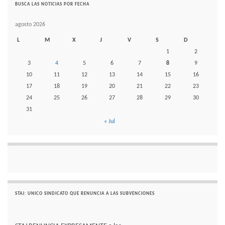
BUSCA LAS NOTICIAS POR FECHA
agosto 2026
L
M
X
J
V
S
D
1
2
3
4
5
6
7
8
9
10
11
12
13
14
15
16
17
18
19
20
21
22
23
24
25
26
27
28
29
30
31
« Jul
STAJ: UNICO SINDICATO QUE RENUNCIA A LAS SUBVENCIONES