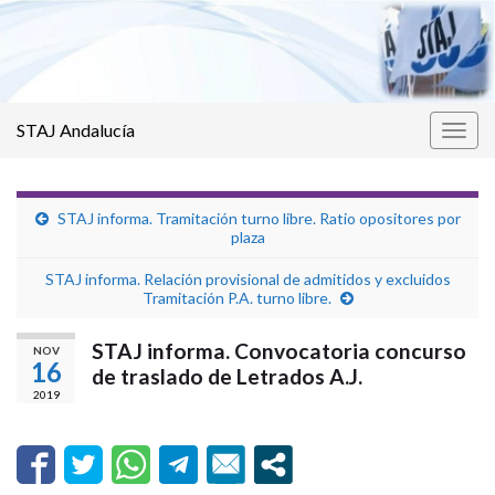
STAJ Andalucía
Alter
la
nave
STAJ informa. Tramitación turno libre. Ratio opositores por
plaza
STAJ informa. Relación provisional de admitidos y excluidos
Tramitación P.A. turno libre.
STAJ informa. Convocatoria concurso
NOV
16
de traslado de Letrados A.J.
2019