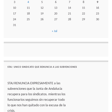
3
4
5
6
7
8
9
10
11
12
13
14
15
16
17
18
19
20
21
22
23
24
25
26
27
28
29
30
31
« Jul
STAJ: UNICO SINDICATO QUE RENUNCIA A LAS SUBVENCIONES
STAJ RENUNCIA EXPRESAMENTE a las
subvenciones que la Junta de Andalucía
recupera para los sindicatos. mientras los
funcionarios seguimos sin recuperar todo
lo que nos han quitado con la excusa de la
crisis.