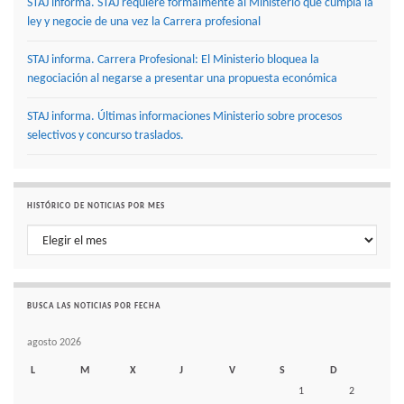
STAJ informa. STAJ requiere formalmente al Ministerio que cumpla la
ley y negocie de una vez la Carrera profesional
STAJ informa. Carrera Profesional: El Ministerio bloquea la
negociación al negarse a presentar una propuesta económica
STAJ informa. Últimas informaciones Ministerio sobre procesos
selectivos y concurso traslados.
HISTÓRICO DE NOTICIAS POR MES
Histórico de noticias por mes
BUSCA LAS NOTICIAS POR FECHA
agosto 2026
L
M
X
J
V
S
D
1
2