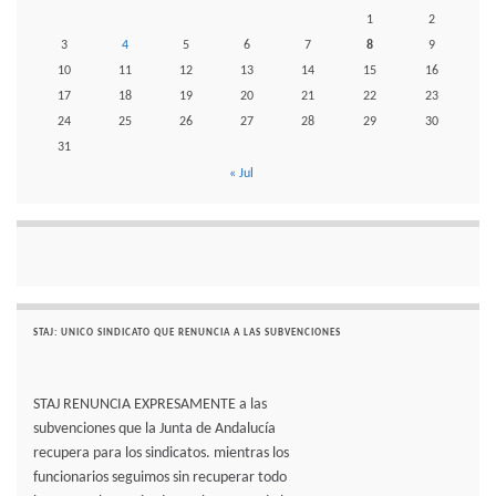
1
2
3
4
5
6
7
8
9
10
11
12
13
14
15
16
17
18
19
20
21
22
23
24
25
26
27
28
29
30
31
« Jul
STAJ: UNICO SINDICATO QUE RENUNCIA A LAS SUBVENCIONES
STAJ RENUNCIA EXPRESAMENTE a las
subvenciones que la Junta de Andalucía
recupera para los sindicatos. mientras los
funcionarios seguimos sin recuperar todo