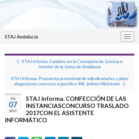
STAJ Andalucía
Alter
la
nave
STAJ informa. Cambios en la Consejería de Justicia e
Interior de la Junta de Andalucía
STAJ informa. Propuesta provisional de adjudicatarios y plazo
alegaciones concurso específico IML ámbito Ministerio
STAJ informa. CONFECCIÓN DE LAS
JUL
07
INSTANCIASCONCURSO TRASLADO
2017
2017CON EL ASISTENTE
INFORMÁTICO