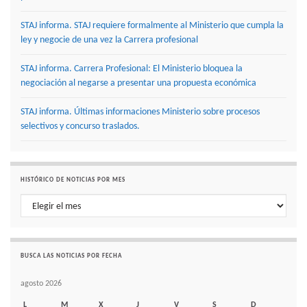
STAJ informa. STAJ requiere formalmente al Ministerio que cumpla la
ley y negocie de una vez la Carrera profesional
STAJ informa. Carrera Profesional: El Ministerio bloquea la
negociación al negarse a presentar una propuesta económica
STAJ informa. Últimas informaciones Ministerio sobre procesos
selectivos y concurso traslados.
HISTÓRICO DE NOTICIAS POR MES
Histórico de noticias por mes
BUSCA LAS NOTICIAS POR FECHA
agosto 2026
L
M
X
J
V
S
D