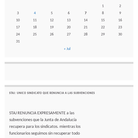
1
2
3
4
5
6
7
8
9
10
11
12
13
14
15
16
17
18
19
20
21
22
23
24
25
26
27
28
29
30
31
« Jul
STAJ: UNICO SINDICATO QUE RENUNCIA A LAS SUBVENCIONES
STAJ RENUNCIA EXPRESAMENTE a las
subvenciones que la Junta de Andalucía
recupera para los sindicatos. mientras los
funcionarios seguimos sin recuperar todo