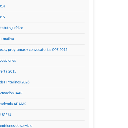
014
015
statuto jurídico
ormativa
ases, programas y convocatorias OPE 2015
posiciones
ferta 2015
olsa Interinos 2026
ormación IAAP
cademia ADAMS
UGEJU
omisiones de servicio