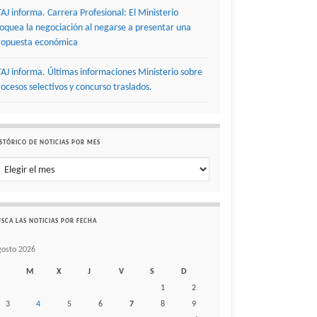
TAJ informa. Carrera Profesional: El Ministerio
loquea la negociación al negarse a presentar una
ropuesta económica
TAJ informa. Últimas informaciones Ministerio sobre
rocesos selectivos y concurso traslados.
STÓRICO DE NOTICIAS POR MES
stórico de noticias por mes
SCA LAS NOTICIAS POR FECHA
gosto 2026
M
X
J
V
S
D
1
2
3
4
5
6
7
8
9