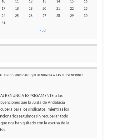
10
11
12
13
14
15
16
17
18
19
20
21
22
23
24
25
26
27
28
29
30
31
« Jul
AJ: UNICO SINDICATO QUE RENUNCIA A LAS SUBVENCIONES
TAJ RENUNCIA EXPRESAMENTE a las
ubvenciones que la Junta de Andalucía
ecupera para los sindicatos. mientras los
uncionarios seguimos sin recuperar todo
o que nos han quitado con la excusa de la
isis.