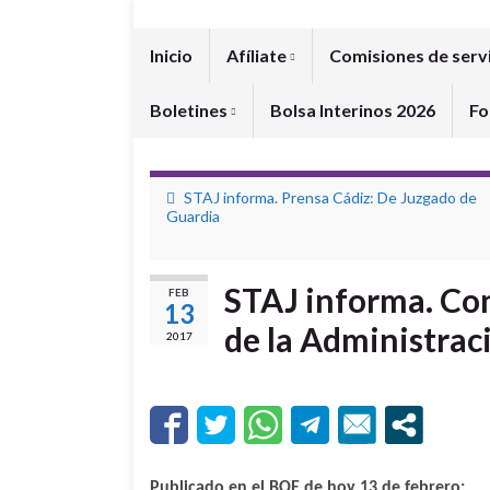
Inicio
Afíliate
Comisiones de serv
Boletines
Bolsa Interinos 2026
Fo
STAJ informa. Prensa Cádiz: De Juzgado de
Guardia
STAJ informa. Con
FEB
13
de la Administraci
2017
Publicado en el BOE de hoy 13 de febrero: