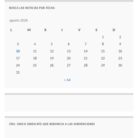
BUSCA LAS NOTICIAS POR FECHA
agosto 2026
L
M
X
J
V
S
D
1
2
3
4
5
6
7
8
9
10
11
12
13
14
15
16
17
18
19
20
21
22
23
24
25
26
27
28
29
30
31
« Jul
STAJ: UNICO SINDICATO QUE RENUNCIA A LAS SUBVENCIONES