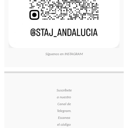
Síguenos en INSTAGRAM
Suscríbete
a nuestro
Canal de
Telegram.
Escanea
el código