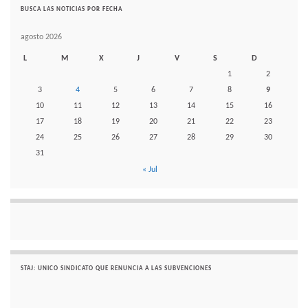
BUSCA LAS NOTICIAS POR FECHA
agosto 2026
L
M
X
J
V
S
D
1
2
3
4
5
6
7
8
9
10
11
12
13
14
15
16
17
18
19
20
21
22
23
24
25
26
27
28
29
30
31
« Jul
STAJ: UNICO SINDICATO QUE RENUNCIA A LAS SUBVENCIONES