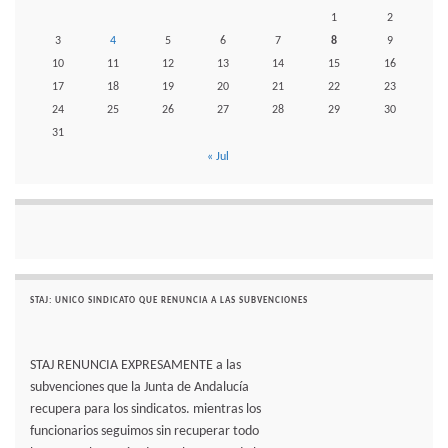
1
2
3
4
5
6
7
8
9
10
11
12
13
14
15
16
17
18
19
20
21
22
23
24
25
26
27
28
29
30
31
« Jul
STAJ: UNICO SINDICATO QUE RENUNCIA A LAS SUBVENCIONES
STAJ RENUNCIA EXPRESAMENTE a las
subvenciones que la Junta de Andalucía
recupera para los sindicatos. mientras los
funcionarios seguimos sin recuperar todo