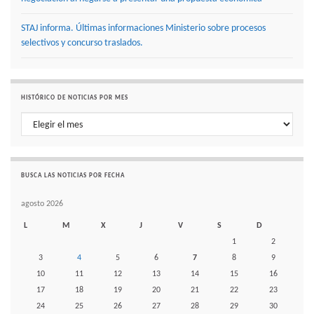
STAJ informa. Últimas informaciones Ministerio sobre procesos
selectivos y concurso traslados.
HISTÓRICO DE NOTICIAS POR MES
Histórico de noticias por mes
BUSCA LAS NOTICIAS POR FECHA
agosto 2026
L
M
X
J
V
S
D
1
2
3
4
5
6
7
8
9
10
11
12
13
14
15
16
17
18
19
20
21
22
23
24
25
26
27
28
29
30