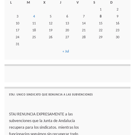
L
M
X
J
V
S
D
1
2
3
4
5
6
7
8
9
10
11
12
13
14
15
16
17
18
19
20
21
22
23
24
25
26
27
28
29
30
31
« Jul
STAJ: UNICO SINDICATO QUE RENUNCIA A LAS SUBVENCIONES
STAJ RENUNCIA EXPRESAMENTE a las
subvenciones que la Junta de Andalucía
recupera para los sindicatos. mientras los
funcionarios seguimos sin recuperar todo