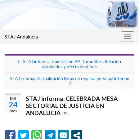
STAJ Andalucía
Alter
la
nave
STAJ informa. Tramitación P.A. turno libre. Relación
aprobados y oferta destinos
STAJ informa. Actualización listas de reserva personal interino
STAJ informa. CELEBRADA MESA
ENE
24
SECTORIAL DE JUSTICIA EN
2024
ANDALUCIA ￼