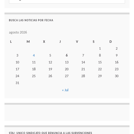
BUSCA LAS NOTICIAS POR FECHA
agosto 2026
L
M
X
J
V
S
D
1
2
3
4
5
6
7
8
9
10
11
12
13
14
15
16
17
18
19
20
21
22
23
24
25
26
27
28
29
30
31
« Jul
STAJ: UNICO SINDICATO QUE RENUNCIA A LAS SUBVENCIONES