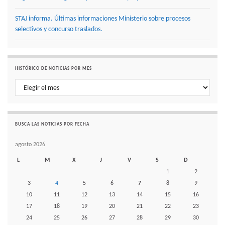
STAJ informa. Últimas informaciones Ministerio sobre procesos
selectivos y concurso traslados.
HISTÓRICO DE NOTICIAS POR MES
Histórico de noticias por mes
BUSCA LAS NOTICIAS POR FECHA
agosto 2026
L
M
X
J
V
S
D
1
2
3
4
5
6
7
8
9
10
11
12
13
14
15
16
17
18
19
20
21
22
23
24
25
26
27
28
29
30