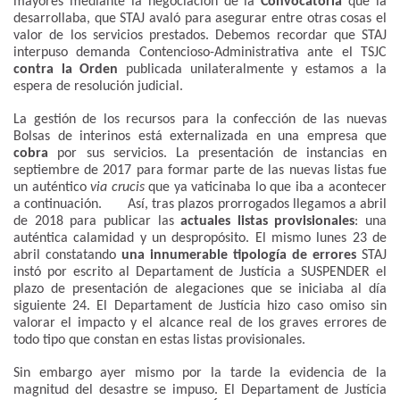
mayores mediante la negociación de la
Convocatoria
que la
desarrollaba, que STAJ avaló para asegurar entre otras cosas el
valor de los servicios prestados. Debemos recordar que STAJ
interpuso demanda Contencioso-Administrativa ante el TSJC
contra la Orden
publicada unilateralmente y estamos a la
espera de resolución judicial.
La gestión de los recursos para la confección de las nuevas
Bolsas de interinos está externalizada en una empresa que
cobra
por sus servicios. La presentación de instancias en
septiembre de 2017 para formar parte de las nuevas listas fue
un auténtico
via crucis
que ya vaticinaba lo que iba a acontecer
a continuación. Así, tras plazos prorrogados llegamos a abril
de 2018 para publicar las
actuales listas provisionales
: una
auténtica calamidad y un despropósito. El mismo lunes 23 de
abril constatando
una innumerable tipología de errores
STAJ
instó por escrito al Departament de Justícia a SUSPENDER el
plazo de presentación de alegaciones que se iniciaba al día
siguiente 24. El Departament de Justícia hizo caso omiso sin
valorar el impacto y el alcance real de los graves errores de
todo tipo que constan en estas listas provisionales.
Sin embargo ayer mismo por la tarde la evidencia de la
magnitud del desastre se impuso. El Departament de Justícia