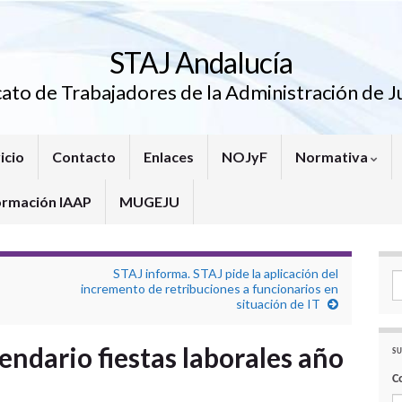
STAJ Andalucía
cato de Trabajadores de la Administración de Ju
icio
Contacto
Enlaces
NOJyF
Normativa
ormación IAAP
MUGEJU
STAJ informa. STAJ pide la aplicación del
Se
incremento de retribuciones a funcionarios en
situación de IT
endario fiestas laborales año
SU
C