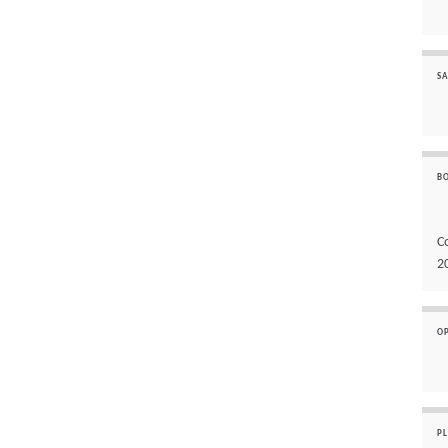
SA
B
C
2
O
P