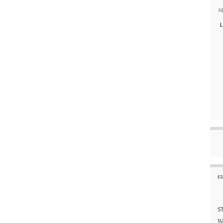
a
L
ST
S
s