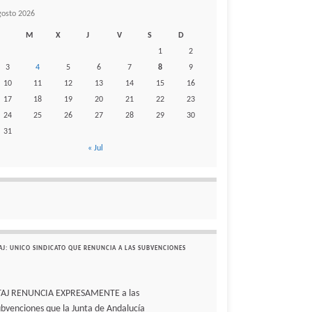
gosto 2026
M
X
J
V
S
D
1
2
3
4
5
6
7
8
9
10
11
12
13
14
15
16
17
18
19
20
21
22
23
24
25
26
27
28
29
30
31
« Jul
AJ: UNICO SINDICATO QUE RENUNCIA A LAS SUBVENCIONES
TAJ RENUNCIA EXPRESAMENTE a las
ubvenciones que la Junta de Andalucía