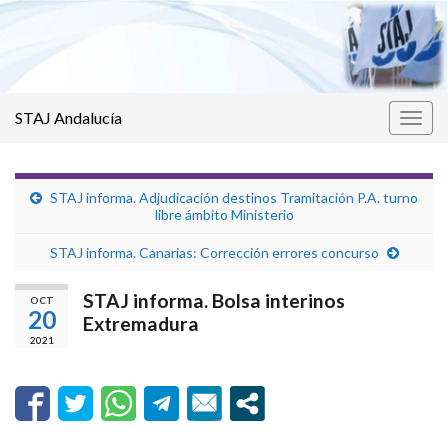
STAJ Andalucía
Alter
la
nave
STAJ informa. Adjudicación destinos Tramitación P.A. turno
libre ámbito Ministerio
STAJ informa. Canarias: Corrección errores concurso
STAJ informa. Bolsa interinos
OCT
20
Extremadura
2021