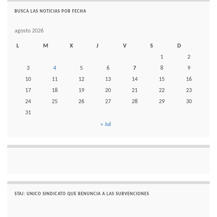
BUSCA LAS NOTICIAS POR FECHA
agosto 2026
L
M
X
J
V
S
D
1
2
3
4
5
6
7
8
9
10
11
12
13
14
15
16
17
18
19
20
21
22
23
24
25
26
27
28
29
30
31
« Jul
STAJ: UNICO SINDICATO QUE RENUNCIA A LAS SUBVENCIONES