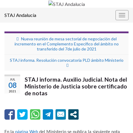
STAJ Andalucía
Alter
la
nave
Nueva reunión de mesa sectorial de negociación del
incremento en el Complemento Específico del ámbito no
transferido del 7de julio de 2021
STAJ informa. Resolución convocatoria PLD ámbito Ministerio
STAJ informa. Auxilio Judicial. Nota del
JUL
08
Ministerio de Justicia sobre certificado
2021
de notas
En la
página Web
del Ministerio se publica la siguiente nota