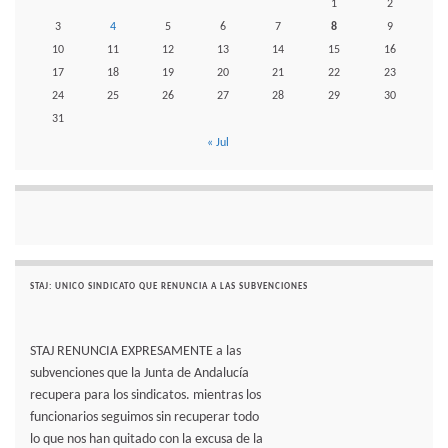
1
2
3
4
5
6
7
8
9
10
11
12
13
14
15
16
17
18
19
20
21
22
23
24
25
26
27
28
29
30
31
« Jul
STAJ: UNICO SINDICATO QUE RENUNCIA A LAS SUBVENCIONES
STAJ RENUNCIA EXPRESAMENTE a las
subvenciones que la Junta de Andalucía
recupera para los sindicatos. mientras los
funcionarios seguimos sin recuperar todo
lo que nos han quitado con la excusa de la