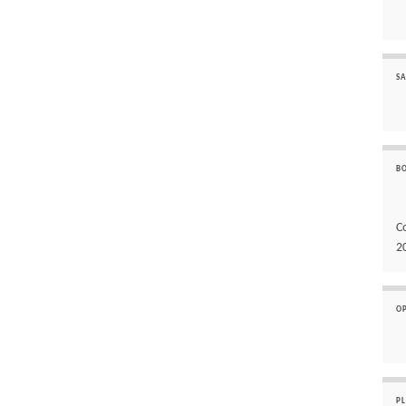
SA
B
C
2
O
P