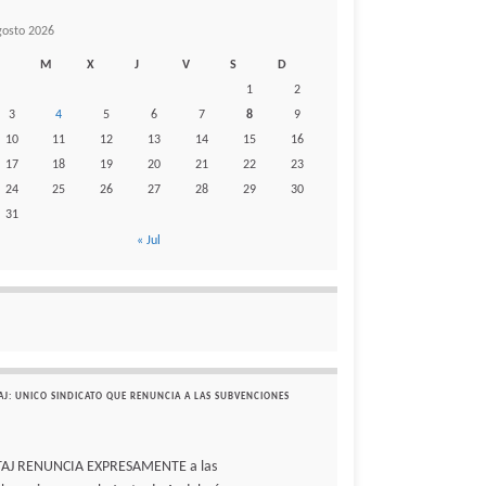
gosto 2026
M
X
J
V
S
D
1
2
3
4
5
6
7
8
9
10
11
12
13
14
15
16
17
18
19
20
21
22
23
24
25
26
27
28
29
30
31
« Jul
AJ: UNICO SINDICATO QUE RENUNCIA A LAS SUBVENCIONES
TAJ RENUNCIA EXPRESAMENTE a las