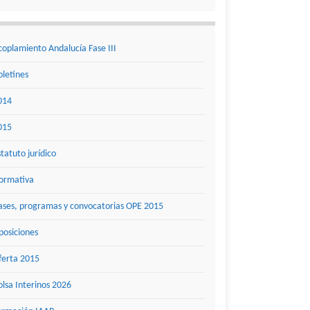
coplamiento Andalucía Fase III
oletines
014
015
statuto jurídico
ormativa
ases, programas y convocatorias OPE 2015
posiciones
ferta 2015
olsa Interinos 2026