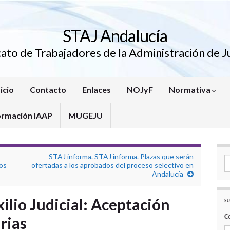
STAJ Andalucía
cato de Trabajadores de la Administración de Ju
icio
Contacto
Enlaces
NOJyF
Normativa
ormación IAAP
MUGEJU
STAJ informa. STAJ informa. Plazas que serán
Se
dos
ofertadas a los aprobados del proceso selectivo en
Andalucía
ilio Judicial: Aceptación
SU
C
rias