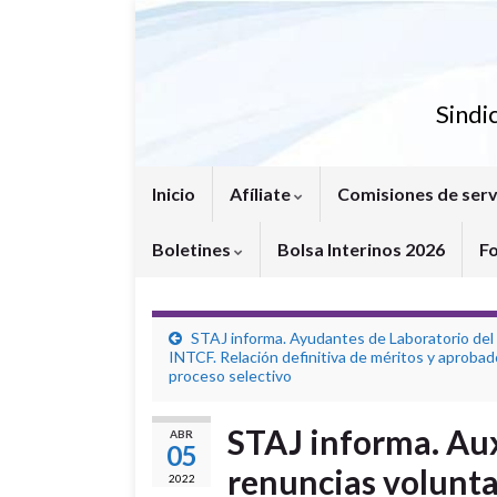
Sindi
Inicio
Afíliate
Comisiones de serv
Boletines
Bolsa Interinos 2026
F
STAJ informa. Ayudantes de Laboratorio del
INTCF. Relación definitiva de méritos y aproba
proceso selectivo
STAJ informa. Aux
ABR
05
renuncias volunta
2022