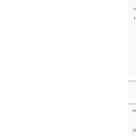
a
L
ST
S