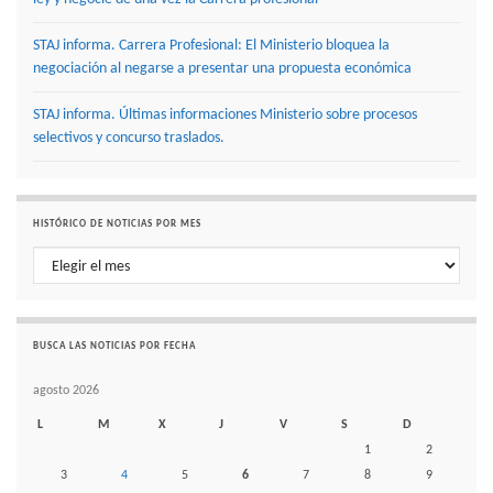
STAJ informa. Carrera Profesional: El Ministerio bloquea la
negociación al negarse a presentar una propuesta económica
STAJ informa. Últimas informaciones Ministerio sobre procesos
selectivos y concurso traslados.
HISTÓRICO DE NOTICIAS POR MES
Histórico de noticias por mes
BUSCA LAS NOTICIAS POR FECHA
agosto 2026
L
M
X
J
V
S
D
1
2
3
4
5
6
7
8
9