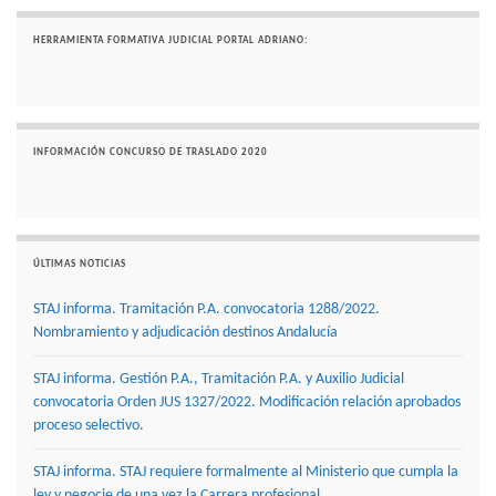
HERRAMIENTA FORMATIVA JUDICIAL PORTAL ADRIANO:
INFORMACIÓN CONCURSO DE TRASLADO 2020
ÚLTIMAS NOTICIAS
STAJ informa. Tramitación P.A. convocatoria 1288/2022.
Nombramiento y adjudicación destinos Andalucía
STAJ informa. Gestión P.A., Tramitación P.A. y Auxilio Judicial
convocatoria Orden JUS 1327/2022. Modificación relación aprobados
proceso selectivo.
STAJ informa. STAJ requiere formalmente al Ministerio que cumpla la
ley y negocie de una vez la Carrera profesional