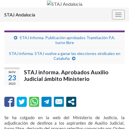
STAJ Andalucía
Alter
la
nave
STAJ informa. Publicación aprobados Tramitación P.A.
turno libre
STAJ informa. STAJ vuelve a ganar las elecciones sindicales en
Cataluña
STAJ informa. Aprobados Auxilio
NOV
23
Judicial ámbito Ministerio
2023
Se ha colgado en la web del Ministerio de Justicia, la
adjudicación de destinos a los aspirantes de Auxilio Judicial,
turno libre, derivado del proceso selectivo convocado por Orden