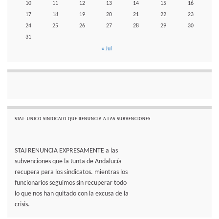
10
11
12
13
14
15
16
17
18
19
20
21
22
23
24
25
26
27
28
29
30
31
« Jul
STAJ: UNICO SINDICATO QUE RENUNCIA A LAS SUBVENCIONES
STAJ RENUNCIA EXPRESAMENTE a las
subvenciones que la Junta de Andalucía
recupera para los sindicatos. mientras los
funcionarios seguimos sin recuperar todo
lo que nos han quitado con la excusa de la
crisis.