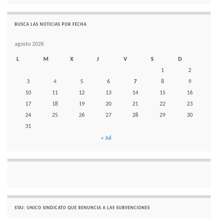
BUSCA LAS NOTICIAS POR FECHA
agosto 2026
L
M
X
J
V
S
D
1
2
3
4
5
6
7
8
9
10
11
12
13
14
15
16
17
18
19
20
21
22
23
24
25
26
27
28
29
30
31
« Jul
STAJ: UNICO SINDICATO QUE RENUNCIA A LAS SUBVENCIONES